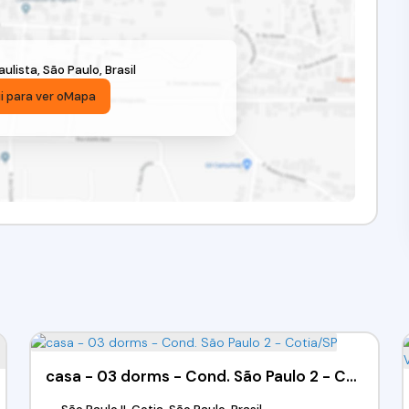
ulista
,
São Paulo
,
Brasil
i para ver o
Mapa
casa - 03 dorms - Cond. São Paulo 2 - Cotia/SP