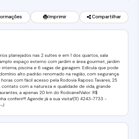
formações
Imprimir
Compartilhar
ios planejados nas 2 suítes e em 1 dos quartos, sala
a, amplo espaço externo com jardim e área gourmet, jardim
 interna, piscina e 6 vagas de garagem. Edícula que pode
ndomínio alto padrão renomado na região, com segurança
4 horas com fácil acesso pela Rodovia Raposo Tavares, 25
 contato com a natureza e qualidade de vida, grande
aurantes, a apenas 20 km do RodoanelValor: R$
conferir!!! Agende já a sua visita!(11) 4243-7733 -
6-J