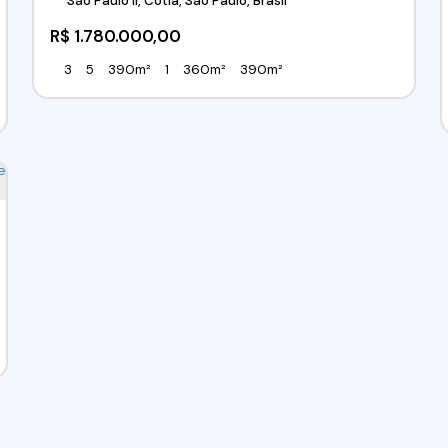
São Paulo II, Cotia, São Paulo, Brasil
R$
1.780.000,00
3
5
390m²
1
360m²
390m²