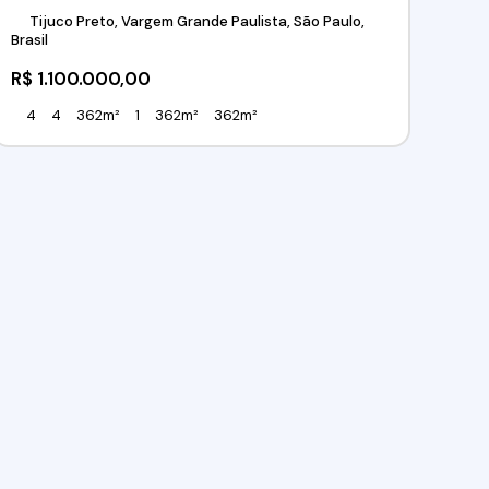
Tijuco Preto, Vargem Grande Paulista, São Paulo,
Brasil
R$
1.100.000,00
4
4
362m²
1
362m²
362m²