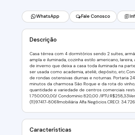
WhatsApp
Fale Conosco
In
Descrição
Casa térrea com 4 dormitórios sendo 2 suítes, armár
ampla e iluminada, cozinha estilo americano, lareir
de inverno que deixa a casa toda iluminada na parte
ser usada como academia, ateliê, depósito, etc.Co
de rondas ostensivas diurnas e noturnas. Portaria 2
minutos da charmosa São Roque e da rota do vinho,
quantidade e variedade de centros comerciais rest
1.750.000,00/ Condominio:820,00 /IPTU:R$258,33Venha 
(11)97417-8061Imobiliária Alfa Negócios.CRECI: 34.72
Características