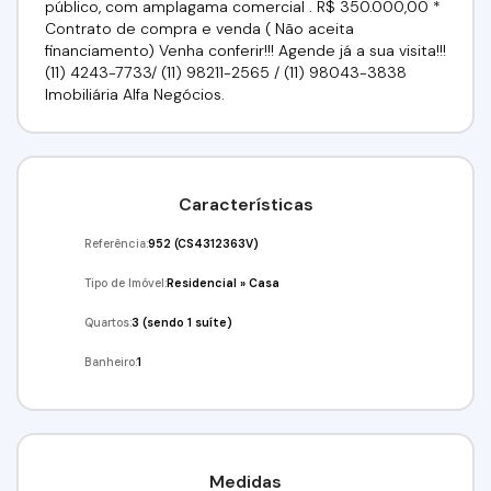
público, com amplagama comercial . R$ 350.000,00 *
Contrato de compra e venda ( Não aceita
financiamento) Venha conferir!!! Agende já a sua visita!!!
(11) 4243-7733/ (11) 98211-2565 / (11) 98043-3838
Imobiliária Alfa Negócios.
Características
Referência:
952
(CS4312363V)
Tipo de Imóvel:
Residencial
»
Casa
Quartos:
3 (sendo 1 suíte)
Banheiro:
1
Medidas