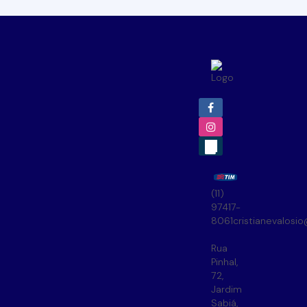
(11)
97417-
8061
cristianevalosi
Rua
Pinhal
,
72
,
Jardim
Sabiá
,