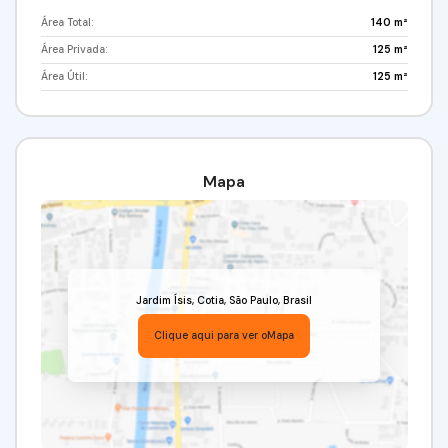
Área Total:
140 m²
Área Privada:
125 m²
Área Útil:
125 m²
Mapa
Jardim Ísis
,
Cotia
,
São Paulo
,
Brasil
Clique aqui para ver o
Mapa