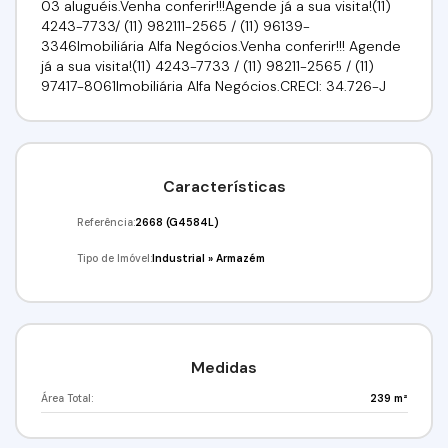
03 aluguéis.Venha conferir!!!Agende já a sua visita!(11)
4243-7733/ (11) 982111-2565 / (11) 96139-
3346Imobiliária Alfa Negócios.Venha conferir!!! Agende
já a sua visita!(11) 4243-7733 / (11) 98211-2565 / (11)
97417-8061Imobiliária Alfa Negócios.CRECI: 34.726-J
Características
Referência:
2668
(G4584L)
Tipo de Imóvel:
Industrial
»
Armazém
Medidas
Área Total:
239 m²