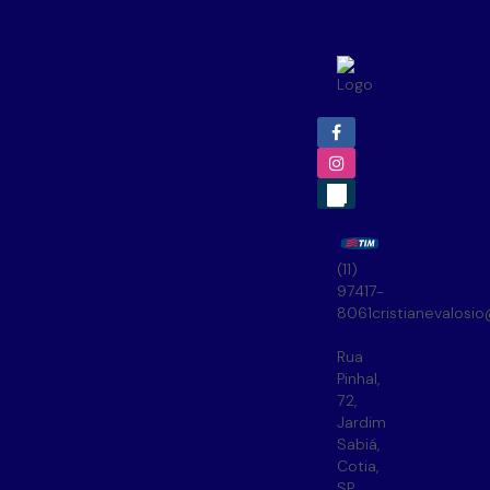
(11)
97417-
8061
cristianevalosi
Rua
Pinhal
,
72
,
Jardim
Sabiá
,
Cotia
,
SP
,