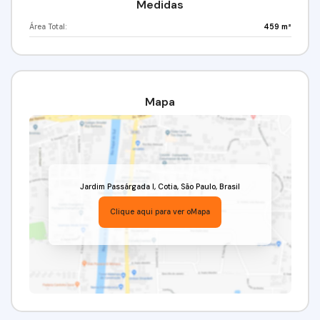
Medidas
Área Total:
459 m²
Mapa
Jardim Passárgada I
,
Cotia
,
São Paulo
,
Brasil
Clique aqui para ver o
Mapa