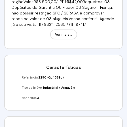
regiãoValor:R$8.500,00/ IPTU:R$42,00Requisitos: 03
Depósitos de Garantia OU Fiador OU Seguro - Fiança,
não possuir restrição SPC / SERASA e comprovar
renda no valor de 03 aluguéis.Venha conferir!!! Agende
já a sua visita!(11) 98211-2565 / (11) 97417-
8061Imobiliária Alfa Negócios.CRECI: 34.726-J
Ver mais...
Características
Referência:
2290
(GL4569L)
Tipo de Imóvel:
Industrial
»
Armazém
Banheiros:
3