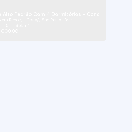
 Vintage Arte De Morar - Granja Viana - Cotia/SP
 Alto Padrão Com 4 Dormitórios - Condomínio Reside
gem Renoir
,
Cotia
,
São Paulo
,
Brasil
5
655m²
.000,00