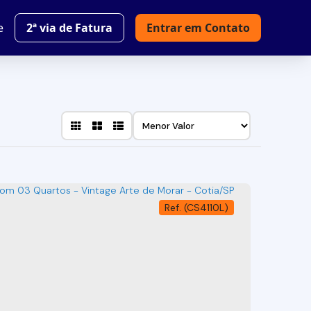
e
2ª via de Fatura
Entrar em Contato
(CS4110L)