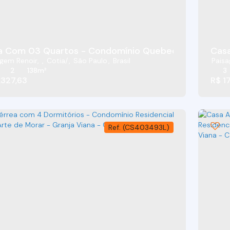
 Com 03 Quartos - Condomínio Quebec Ville - Coti
Casa
agem Renoir
,
Cotia
,
São Paulo
,
Brasil
Paisa
2
138m²
3
.327,63
R$
17
(CS403493L)