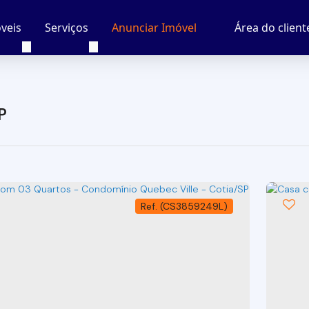
veis
Serviços
Área do client
Anunciar Imóvel
P
(CS3859249L)