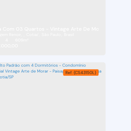
a/SP
 Com 03 Quartos - Vintage Arte De Morar - Cotia/S
gem Renoir
,
Cotia
,
São Paulo
,
Brasil
4
609m²
.000,00
(CS43150L)