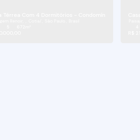
 Térrea Com 4 Dormitórios - Condomínio Residencial
Casa
agem Renoir
,
Cotia
,
São Paulo
,
Brasil
Paisa
5
672m²
4
0.000,00
R$
21