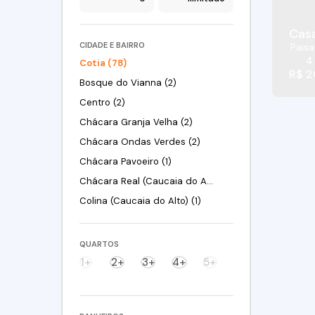
Casa
CIDADE E BAIRRO
Pais
4
Cotia (78)
R$
2
Bosque do Vianna (2)
Centro (2)
Chácara Granja Velha (2)
Chácara Ondas Verdes (2)
Chácara Pavoeiro (1)
Chácara Real (Caucaia do Alto) (2)
Colina (Caucaia do Alto) (1)
Granja Viana (4)
Granja Viana II (3)
QUARTOS
Horizontal Park (1)
1+
2+
3+
4+
5+
Jardim Adelina (1)
Jardim Barro Branco (1)