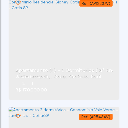
(AP12237V)
Apartamento (L) - 2 Dormitórios ( 3° Andar)- 
Jardim Petrópolis
,
Cotia
,
São Paulo
,
Brasil
2
1
R$
170.000,00
(AP5434V)