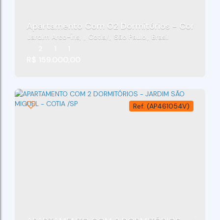
Apartamento Com 02 Dormitórios - Condomínio
Jardim Arco-Íris
,
Cotia
,
São Paulo
,
Brasil
2
1
1
R$
159.000,00
(AP461054V)