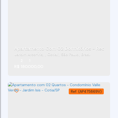
Apartamento Com 02 Dormitórios - Recanto Ve
Jardim Arco-Íris
,
Cotia
,
São Paulo
,
Brasil
2
1
R$
180.000,00
(AP475869V)