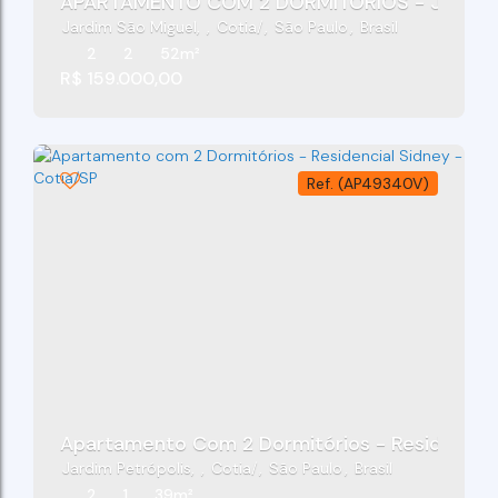
Jardim São Miguel
,
Cotia
,
São Paulo
,
Brasil
2
2
52m²
R$
159.000,00
(AP49340V)
Apartamento Com 2 Dormitórios - Residencial
Jardim Petrópolis
,
Cotia
,
São Paulo
,
Brasil
2
1
39m²