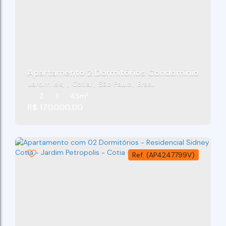
Apartamento 2 Dormitórios Condomínio Vale Ve
Jardim Ísis
,
Cotia
,
São Paulo
,
Brasil
2
1
45m²
R$
170.000,00
(AP4247799V)