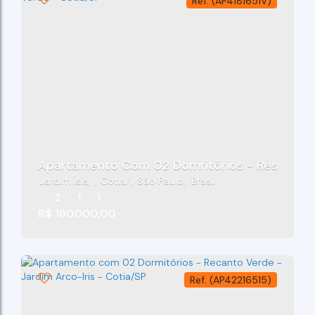
(AP4181651V)
Apartamento Com 02 Domritórios - Residencia
Jardim Ísis
,
Cotia
,
São Paulo
,
Brasil
2
1
1
R$
180.000,00
(AP42216515)