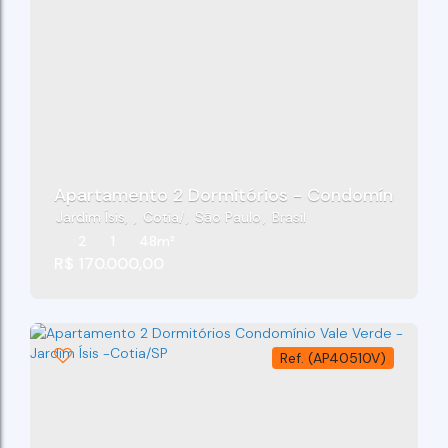
Apartamento 2 Dormitórios - Condomínio Vale 
Jardim Ísis
,
Cotia
,
São Paulo
,
Brasil
2
1
48m²
R$
170.000,00
(AP40510V)