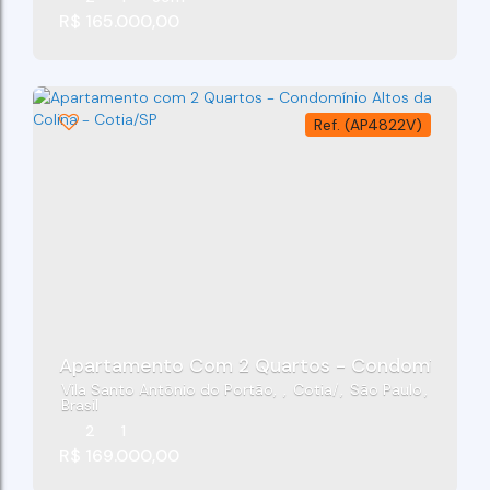
R$
165.000,00
(AP4822V)
Apartamento Com 2 Quartos - Condomínio Alto
Vila Santo Antônio do Portão
,
Cotia
,
São Paulo
,
Brasil
2
1
R$
169.000,00