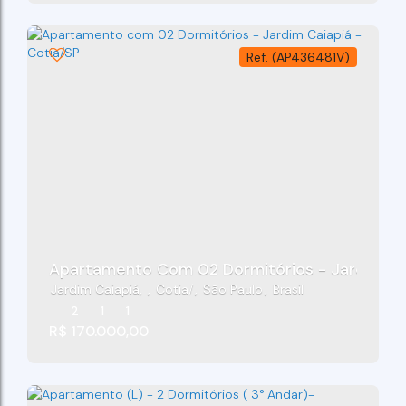
(AP436481V)
Apartamento Com 02 Dormitórios - Jardim Cai
Jardim Caiapiá
,
Cotia
,
São Paulo
,
Brasil
2
1
1
R$
170.000,00