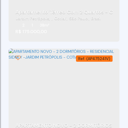
Apartamento Térreo Com 2 Quartos - Cond Nova
Jardim Petrópolis
,
Cotia
,
São Paulo
,
Brasil
2
1
38m²
R$
175.000,00
(AP475241V)
APARTAMENTO NOVO - 2 DORMITÓRIOS - RESID