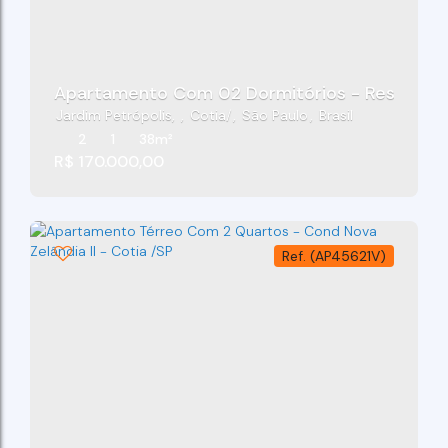
Apartamento Com 02 Dormitórios - Residencial
Jardim Petrópolis
,
Cotia
,
São Paulo
,
Brasil
2
1
38m²
R$
170.000,00
(AP45621V)