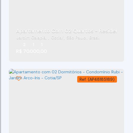
Apartamento Com 02 Quartos - Residencial Par
Jardim Caiapiá
,
Cotia
,
São Paulo
,
Brasil
2
1
1
R$
70.000,00
(AP48185189)