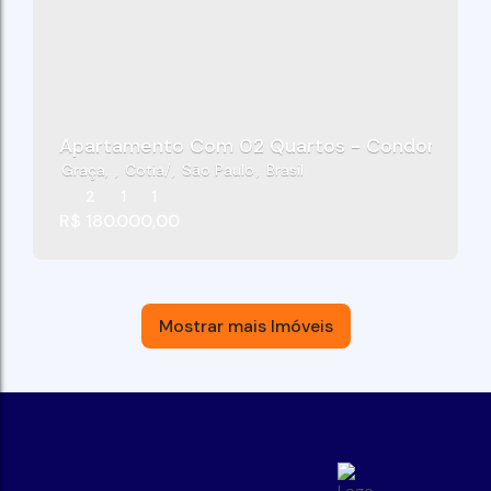
Apartamento Com 02 Quartos - Condomínio Val
Graça
,
Cotia
,
São Paulo
,
Brasil
2
1
1
R$
180.000,00
Mostrar mais Imóveis