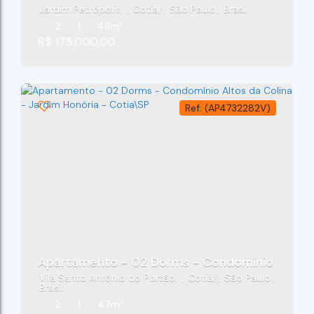
Jardim Petrópolis
,
Cotia
,
São Paulo
,
Brasil
2
1
48m²
R$
175.000,00
(AP4732282V)
Apartamento - 02 Dorms - Condomínio Altos D
Vila Santo Antônio do Portão
,
Cotia
,
São Paulo
,
Brasil
2
1
47m²