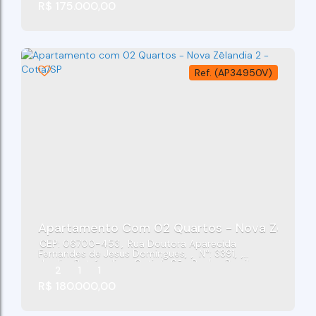
R$
175.000,00
(AP34950V)
Apartamento Com 02 Quartos - Nova Zêlandia
CEP: 06700-453
,
Rua Doutora Aparecida
Fernandes de Jesus Domingues
,
N°:
3391
,
Jardim Petrópolis
,
Cotia
,
São Paulo
,
Brasil
2
1
1
R$
180.000,00