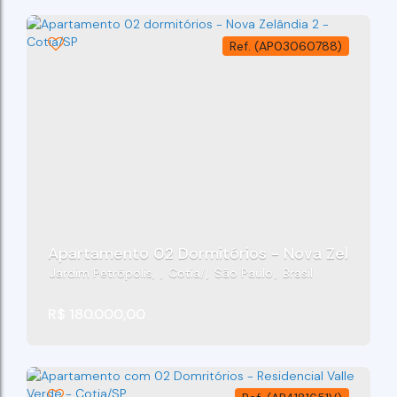
(AP03060788)
Apartamento 02 Dormitórios - Nova Zelândia 2
Jardim Petrópolis
,
Cotia
,
São Paulo
,
Brasil
R$
180.000,00