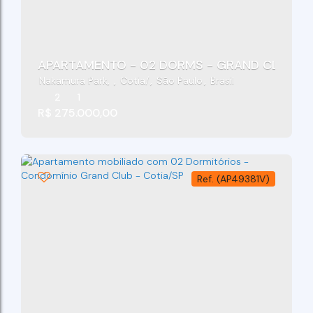
APARTAMENTO - 02 DORMS - GRAND CLUBE -
Nakamura Park
,
Cotia
,
São Paulo
,
Brasil
2
1
R$
275.000,00
(AP49381V)