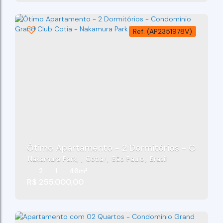
(AP2351978V)
Ótimo Apartamento - 2 Dormitórios - Condomí
Nakamura Park
,
Cotia
,
São Paulo
,
Brasil
2
1
46m²
R$
255.000,00