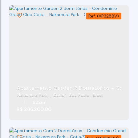
(AP3288V)
Apartamento Garden 2 Dormitórios - Condomín
Nakamura Park
,
Cotia
,
São Paulo
,
Brasil
1
622m²
R$
286.200,00