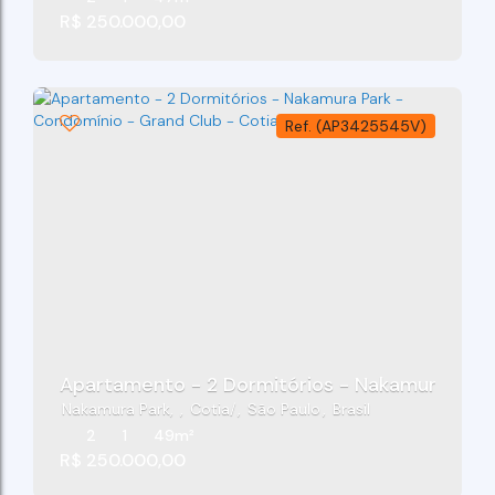
R$
250.000,00
(AP3425545V)
Apartamento - 2 Dormitórios - Nakamura Park
Nakamura Park
,
Cotia
,
São Paulo
,
Brasil
2
1
49m²
R$
250.000,00