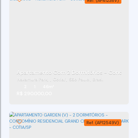
(AP41238V)
Apartamento Com 2 Dormitórios -
Nakamura Park
,
Cotia
,
São Paulo
,
Brasil
2
1
46m²
R$
290.000,00
(AP12549V)