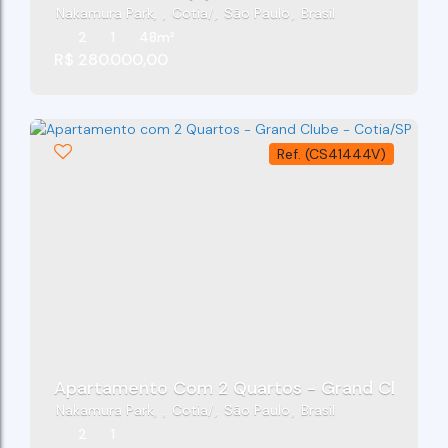
Nakamura Park
,
Cotia
,
São Paulo
,
Brasil
2
1
48m²
R$
280.000,00
(CS41444V)
Apartamento Com 2 Quartos - Grand Clube - 
Nakamura Park
,
Cotia
,
São Paulo
,
Brasil
2
1