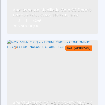
Nakamura Park
,
Cotia
,
São Paulo
,
Brasil
2
1
43m²
R$
280.000,00
(AP11624V)
APARTAMENTO (V) - 2 DORMITÓRIOS - CONDO