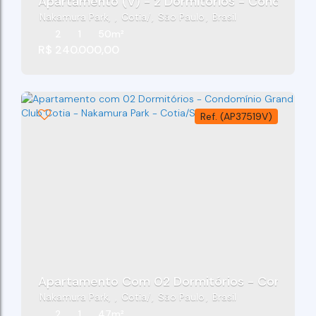
Apartamento (V) - 2 Dormitórios - Condomínio
Nakamura Park
,
Cotia
,
São Paulo
,
Brasil
2
1
50m²
R$
240.000,00
(AP37519V)
Apartamento Com 02 Dormitórios - Condomínio
Nakamura Park
,
Cotia
,
São Paulo
,
Brasil
2
1
47m²