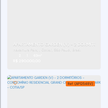
APARTAMENTO GARDEN (V) - 2 DORMITÓRIOS 
Nakamura Park
,
Cotia
,
São Paulo
,
Brasil
2
1
63m²
R$
290.000,00
(AP12548V)