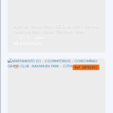
Apartamento Com 02 Quartos - Condomínio G
Nakamura Park
,
Cotia
,
São Paulo
,
Brasil
2
1
46m²
R$
212.000,00
(AP1124V)