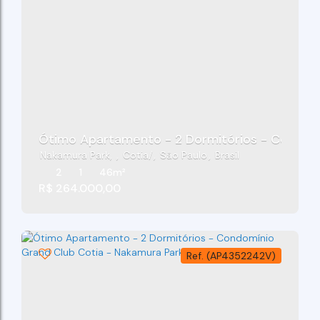
Ótimo Apartamento - 2 Dormitórios - Condomí
Nakamura Park
,
Cotia
,
São Paulo
,
Brasil
2
1
46m²
R$
264.000,00
(AP4352242V)