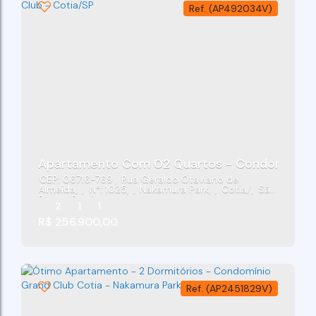
(AP492034V)
Apartamento Com 02 Quartos - Condomínio G
CEP: 06716-769
,
Rua Geraldo Otaviano de
Almeida
,
N°:
1025
,
Nakamura Park
,
Cotia
,
São
Paulo
,
Brasil
2
1
1
R$
256.900,00
(AP2451829V)