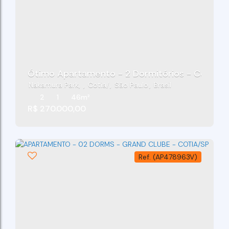
Ótimo Apartamento - 2 Dormitórios - Condomí
Nakamura Park
,
Cotia
,
São Paulo
,
Brasil
2
1
46m²
R$
270.000,00
(AP478963V)