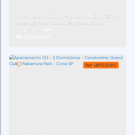
APARTAMENTO (V) - 2 DORMITÓRIOS - CONDO
Nakamura Park
,
Cotia
,
São Paulo
,
Brasil
2
1
48m²
R$
230.000,00
(AP12324V)