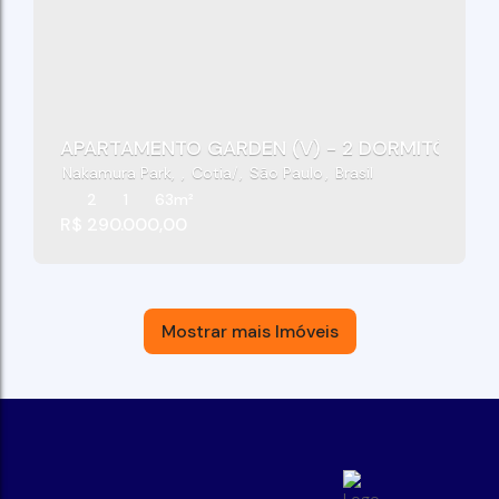
APARTAMENTO GARDEN (V) - 2 DORMITÓRIOS 
Nakamura Park
,
Cotia
,
São Paulo
,
Brasil
2
1
63m²
R$
290.000,00
Mostrar mais Imóveis