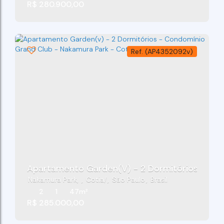
R$
280.900,00
(AP4352092v)
Apartamento Garden(v) - 2 Dormitórios - Con
Nakamura Park
,
Cotia
,
São Paulo
,
Brasil
2
1
47m²
R$
285.000,00