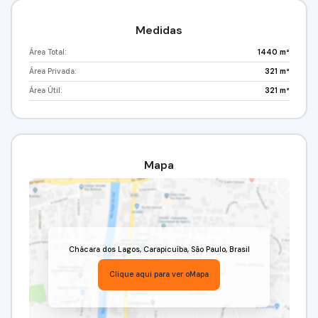
Medidas
Área Total:
1440 m²
Área Privada:
321 m²
Área Útil:
321 m²
Mapa
Chácara dos Lagos
,
Carapicuíba
,
São Paulo
,
Brasil
Clique aqui para ver o
Mapa