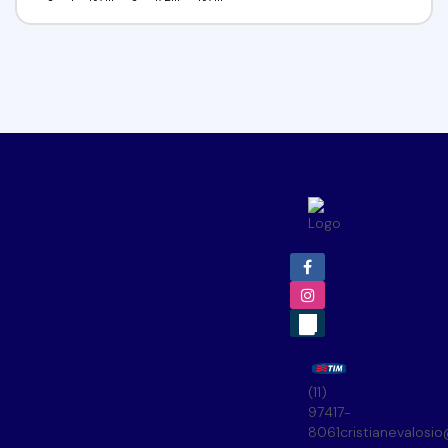
(11)
97417-
8061
cristianevalosi