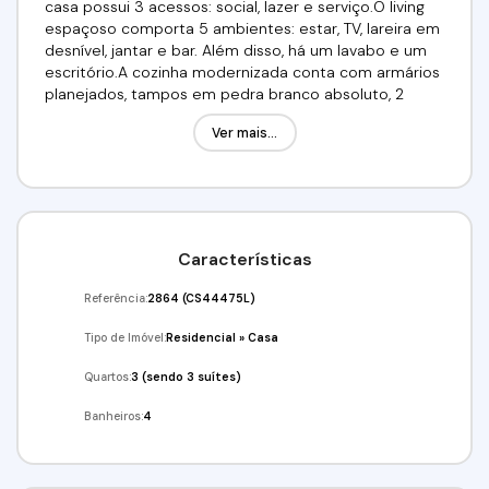
casa possui 3 acessos: social, lazer e serviço.O living
espaçoso comporta 5 ambientes: estar, TV, lareira em
desnível, jantar e bar. Além disso, há um lavabo e um
escritório.A cozinha modernizada conta com armários
planejados, tampos em pedra branco absoluto, 2
cubas inox, ilha com balcão para 6 pessoas e
Ver mais...
eletrodomésticos Electrolux. A área de serviço é
aberta e ensolarada, enquanto a lavanderia é fechada
e equipada.A área íntima dispõe de um roupeiro e 3
suítes com armários. A suíte master possui closet e
banheiro com hidro. Os demais banheiros também
possuem gabinetes e box de vidro.Além disso, há um
Características
anexo gourmet com churrasqueira e fogão à lenha.
piscina em vinil é iluminada e possui prainha, solarium
Referência:
2864
(CS44475L)
e preparação para cascata. Requisitos: 03 depósitos
de garantia ou fiador ou seguro fiança, não possuir
Tipo de Imóvel:
Residencial
»
Casa
restrição SPC/SERASA e comprovar renda no valor de
03 alugueis.VALOR: R$R$ 18.000,00 ( O PACOTE ) Venha
Quartos:
3 (sendo 3 suítes)
conferir!!!Agende já a sua visita!!!(11) 4243-7733 / (11)
Banheiros:
4
98211-2565Imobiliária Alfa Negócios.