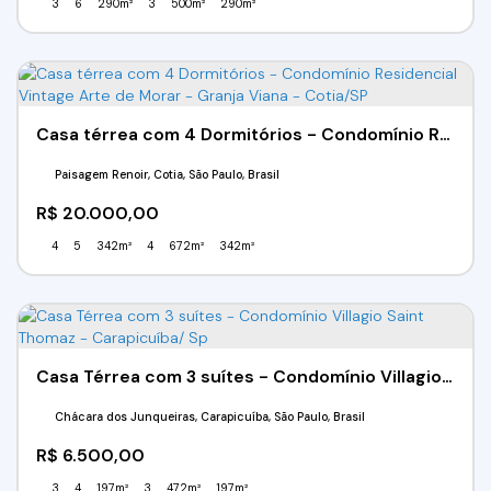
3
6
290m²
3
500m²
290m²
Casa térrea com 4 Dormitórios - Condomínio Residencial Vintage Arte de Morar - Granja Viana - Cotia/SP
Paisagem Renoir, Cotia, São Paulo, Brasil
R$
20.000,00
4
5
342m²
4
672m²
342m²
Casa Térrea com 3 suítes - Condomínio Villagio Saint Thomaz - Carapicuíba/ Sp
Chácara dos Junqueiras, Carapicuíba, São Paulo, Brasil
R$
6.500,00
3
4
197m²
3
472m²
197m²