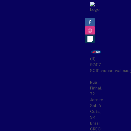
(11)
97417-
8061
cristianevalosi
Rua
Pinhal
,
72
,
Jardim
Sabiá
,
Cotia
,
SP
,
Brasil
CRECI: