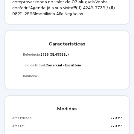
comprovar renda no valor de 03 alugueis.Venha
conferir!!!Agende já a sua visita!!!(11) 4243-7733 / (11)
98211-2565Imobiliária Alfa Negócios.
Características
Referência:
2786
(SL45589L)
Tipo de Imóvel:
Comercial
»
Escritório
Banheiro:
1
Medidas
Área Privada:
270 m²
Área Útil:
270 m²