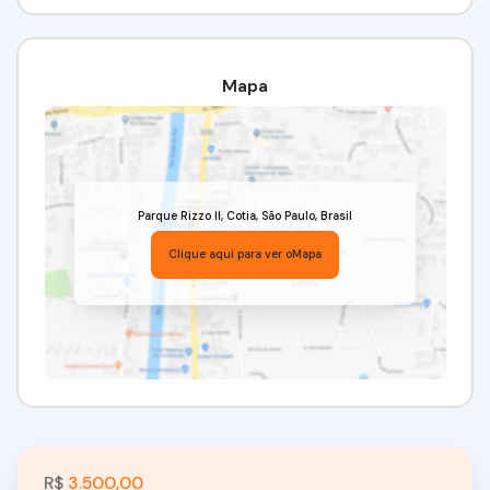
Mapa
Parque Rizzo II
,
Cotia
,
São Paulo
,
Brasil
Clique aqui para ver o
Mapa
R$
3.500,00