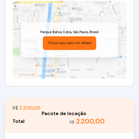
Venha conferir!!! Agende já a sua visita!
(11) 97417-8061
Imobiliária Alfa Negócios.
CRECI: 34.726-J.
Parque Bahia
,
Cotia
,
São Paulo
,
Brasil
Clique aqui para ver o
Mapa
R$
2.200,00
2.200,00
R$