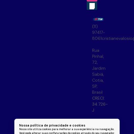
(11)
97417-
8061
cristianevalosi
Rua
Pinhal
,
72
,
Jardim
Sabiá
,
Cotia
,
SP
,
Brasil
CRECI:
34.726-
J
Nossa política de privacidade e cookies
Nosso site utiliza cookies para melhorar a sua experiência na navegação.
Você pode alterar suas configurações de cookies através do seu navegador.