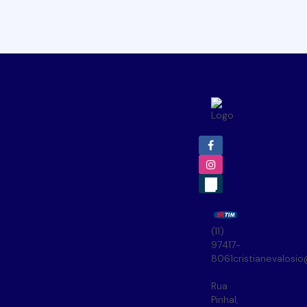
(11)
97417-
8061
cristianevalosi
Rua
Pinhal
,