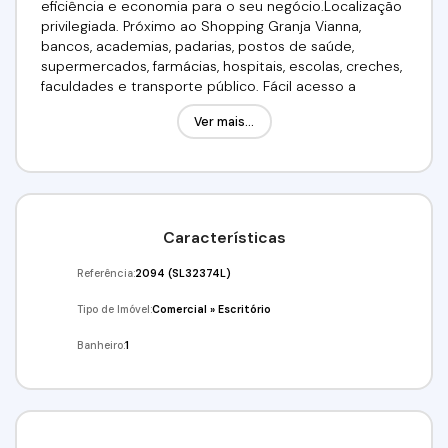
eficiência e economia para o seu negócio.Localização
privilegiada. Próximo ao Shopping Granja Vianna,
bancos, academias, padarias, postos de saúde,
supermercados, farmácias, hospitais, escolas, creches,
faculdades e transporte público. Fácil acesso a
Raposo Tavares.R$: 3.600,00 / Pacote: Condomínio e
Ver mais...
IPTU.Requisitos: 03 Depósitos de Garantia OU Fiador
OU Seguro - Fiança, não possuir restrição SPC /
SERASA e comprovar renda no valor de 03
aluguéis.Venha conferir!!! Agende já sua visita!(11)
91359-7440 / (11) 97417-8061Imobiliária Alfa
Negócios.CRECI: 34.726-J
Características
Referência:
2094
(SL32374L)
Tipo de Imóvel:
Comercial
»
Escritório
Banheiro:
1