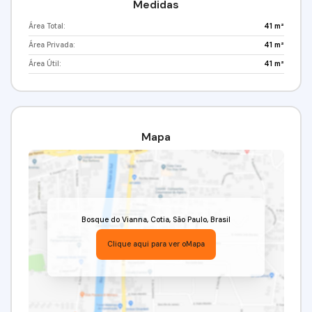
Medidas
Área Total:
41 m²
Área Privada:
41 m²
Área Útil:
41 m²
Mapa
Bosque do Vianna
,
Cotia
,
São Paulo
,
Brasil
Clique aqui para ver o
Mapa