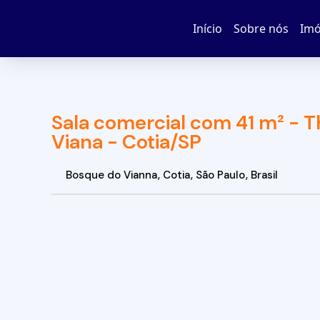
Início
Sobre nós
Imó
Sala comercial com 41 m² - Th
Viana - Cotia/SP
Bosque do Vianna
,
Cotia
,
São Paulo
,
Brasil