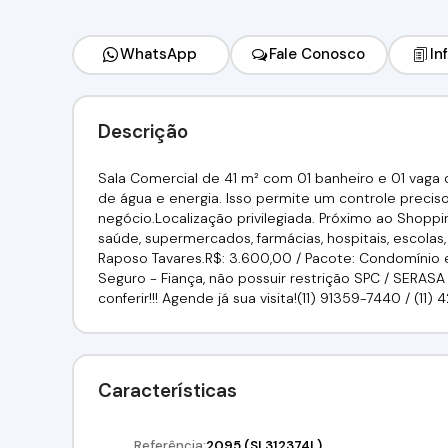
WhatsApp
Fale Conosco
In
Descrição
Sala Comercial de 41 m² com 01 banheiro e 01 vaga
de água e energia. Isso permite um controle precis
negócio.Localização privilegiada. Próximo ao Shoppi
saúde, supermercados, farmácias, hospitais, escolas,
Raposo Tavares.R$: 3.600,00 / Pacote: Condomínio e
Seguro - Fiança, não possuir restrição SPC / SERAS
conferir!!! Agende já sua visita!(11) 91359-7440 / (11
Características
Referência:
2095
(SL312374L)