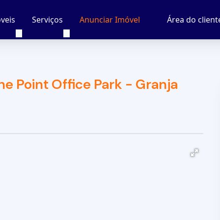
veis
Serviços
Área do client
Anunciar Imóvel
e Point Office Park - Granja