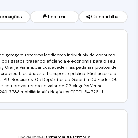
formações
Imprimir
Compartilhar
 de garagem rotativas.Medidores individuais de consumo
o dos gastos, trazendo eficiência e economia para o seu
ng Granja Vianna, bancos, academias, padarias, postos de
 creches, faculdades e transporte público. Fácil acesso a
 IPTU.Requisitos: 03 Depósitos de Garantia OU Fiador OU
A e comprovar renda no valor de 03 aluguéis.Venha
) 4243-7733Imobiliária Alfa Negócios.CRECI: 34.726-J
Tipo de Imóvel:
Comercial
»
Escritório