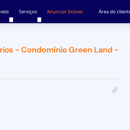
veis
Serviços
Área do client
Anunciar Imóvel
rios - Condomínio Green Land -