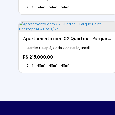
2
1
54m²
54m²
54m²
Apartamento com 02 Quartos - Parque Saint Christopher - Cotia/SP
Jardim Caiapiá, Cotia, São Paulo, Brasil
R$
215.000,00
2
1
45m²
45m²
45m²