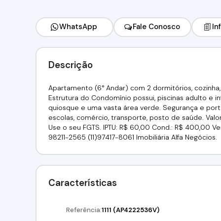
WhatsApp
Fale Conosco
In
Descrição
Apartamento (6° Andar) com 2 dormitórios, cozinha, s
Estrutura do Condomínio possui, piscinas adulto e inf
quiosque e uma vasta área verde. Segurança e porta
escolas, comércio, transporte, posto de saúde. Va
Use o seu FGTS. IPTU: R$ 60,00 Cond.: R$ 400,00 Venha 
98211-2565 (11)97417-8061 Imobiliária Alfa Negócios.
Características
Referência:
1111
(AP4222536V)