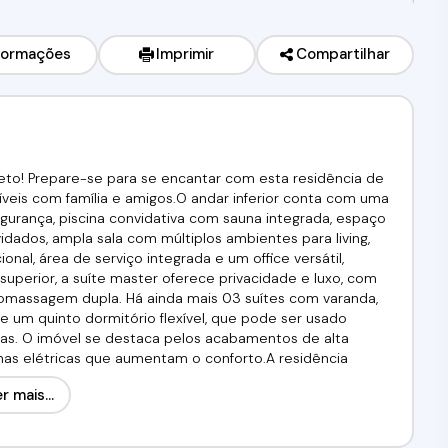
formações
Imprimir
Compartilhar
leto! Prepare-se para se encantar com esta residência de
íveis com família e amigos.O andar inferior conta com uma
urança, piscina convidativa com sauna integrada, espaço
dados, ampla sala com múltiplos ambientes para living,
onal, área de serviço integrada e um office versátil,
uperior, a suíte master oferece privacidade e luxo, com
romassagem dupla. Há ainda mais 03 suítes com varanda,
e um quinto dormitório flexível, que pode ser usado
sitas. O imóvel se destaca pelos acabamentos de alta
nas elétricas que aumentam o conforto.A residência
a comércios, serviços, escolas e áreas de lazer,
r mais...
vida.Valor:R$ 9.599,31Agende já a sua visita!!!(11) 98211-
. 34.726-J