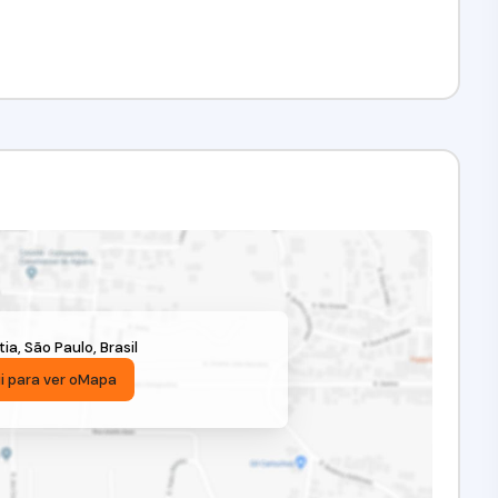
tia
,
São Paulo
,
Brasil
i para ver o
Mapa