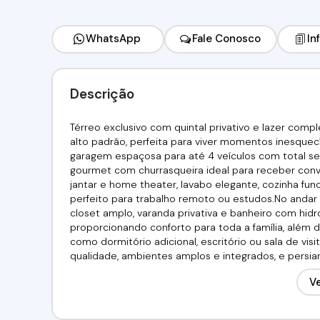
WhatsApp
Fale Conosco
In
Descrição
Térreo exclusivo com quintal privativo e lazer comp
alto padrão, perfeita para viver momentos inesquec
garagem espaçosa para até 4 veículos com total seg
gourmet com churrasqueira ideal para receber convi
jantar e home theater, lavabo elegante, cozinha funci
perfeito para trabalho remoto ou estudos.No andar s
closet amplo, varanda privativa e banheiro com hid
proporcionando conforto para toda a família, além d
como dormitório adicional, escritório ou sala de vi
qualidade, ambientes amplos e integrados, e persia
oferece tranquilidade e segurança, com fácil acesso 
Ve
garantindo praticidade sem abrir mão de qualidade de 
2565 / (11) 97417-8061Imobiliária Alfa Negócios.CRECI