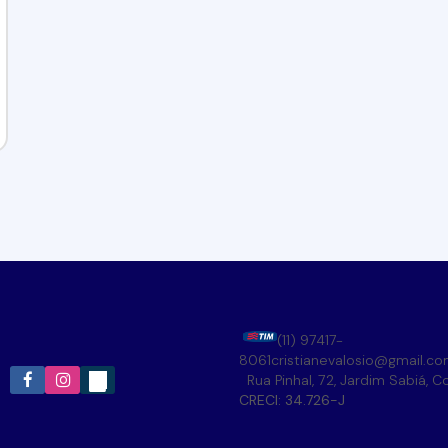
(11) 97417-
8061
cristianevalosio@gmail.c
Rua Pinhal
,
72
,
Jardim Sabiá
,
Co
CRECI: 34.726-J