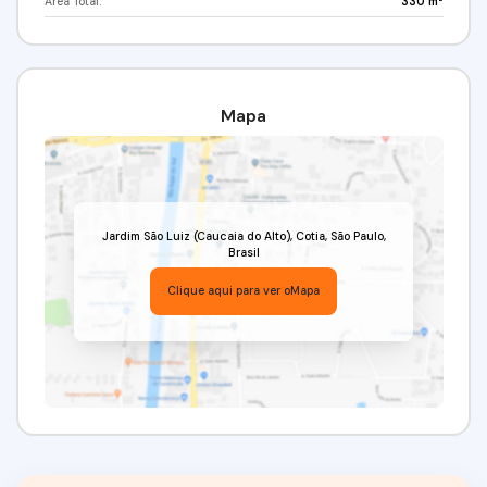
Área Total:
330 m²
individualização e cobrança de IPTU.
Uma excelente oportunidade para quem busca
tranquilidade, espaço e potencial de valorização. Ideal
para construir sua casa própria ou investir em uma
região que segue em desenvolvimento.
Mapa
Valor de venda: R$ 160.000,00.
Venha conferir!!! Agende já a sua visita!
(11) 97417-8061
Imobiliária Alfa Negócios.
CRECI: 34.726-J.
Jardim São Luiz (Caucaia do Alto)
,
Cotia
,
São Paulo
,
Brasil
Clique aqui para ver o
Mapa