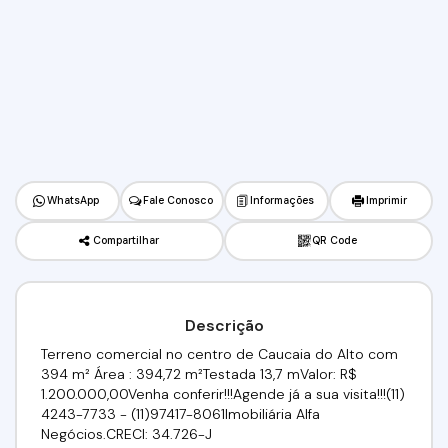
WhatsApp
Fale Conosco
Informações
Imprimir
Compartilhar
QR Code
Descrição
Terreno comercial no centro de Caucaia do Alto com
394 m² Área : 394,72 m²Testada 13,7 mValor: R$
1.200.000,00Venha conferir!!!Agende já a sua visita!!!(11)
4243-7733 - (11)97417-8061Imobiliária Alfa
Negócios.CRECI: 34.726-J