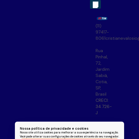
(11)
97417-
8061
cristianevalosi
Rua
Pinhal
,
72
,
Jardim
Sabiá
,
Cotia
,
SP
,
Brasil
CRECI:
34.726-
J
Nossa política de privacidade e cookies
Nosso site utiliza cookies para melhorar a sua experiência na navegação.
Você pode alterar suas configurações de cookies através do seu navegador.