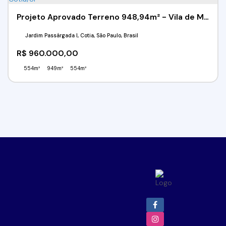
Projeto Aprovado Terreno 948,94m² - Vila de Macedônia - Cotia/SP
Jardim Passárgada I, Cotia, São Paulo, Brasil
R$
960.000,00
554m²
949m²
554m²