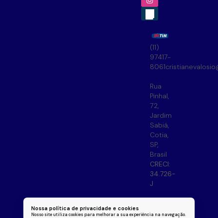
(11)
97417-
8061
cristianevalosi
Rua
Pinhal
,
72
,
Jardim
Sabiá
,
Cotia
,
SP
,
Brasil
CRECI:
34.726-
J
Nossa política de privacidade e cookies
Nosso site utiliza cookies para melhorar a sua experiência na navegação.