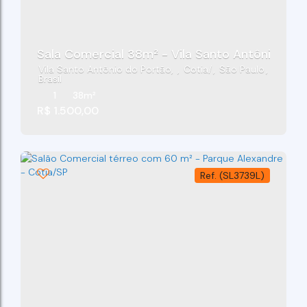
Sala Comercial 38m² - Vila Santo Antônio Do 
Vila Santo Antônio do Portão
,
Cotia
,
São Paulo
,
Brasil
1
38m²
R$
1.500,00
(SL3739L)