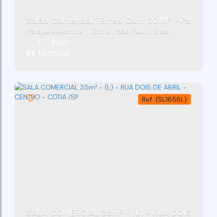
Salão Comercial Térreo Com 60 M² - Parque A
Parque Alexandre
,
Cotia
,
São Paulo
,
Brasil
1
60m²
R$
1.550,00
(SL1658L)
SALA COMERCIAL 35m² - (L) - RUA DOIS DE AB