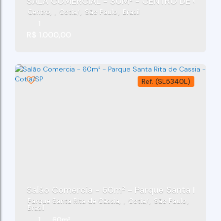
SALA COMERCIAL - 30M² - CENTRO DE C
Centro
,
Cotia
,
São Paulo
,
Brasil
1
R$
1.000,00
(SL5340L)
Salão Comercia - 60m² - Parque Santa Rita De
Parque Santa Rita de Cássia
,
Cotia
,
São Paulo
,
Brasil
1
60m²