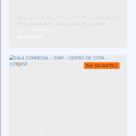
Sala Comercial – 30m² - Parque Alexandre - 
Parque Alexandre
,
Cotia
,
São Paulo
,
Brasil
1
30m²
R$
1.000,00
(SL14475L)