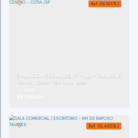
(SL1657L)
SALA COMERCIAL 23m² - (L) - RUA DOIS DE AB
Centro
,
Cotia
,
São Paulo
,
Brasil
23m²
R$
1.350,00
(SL4202L)