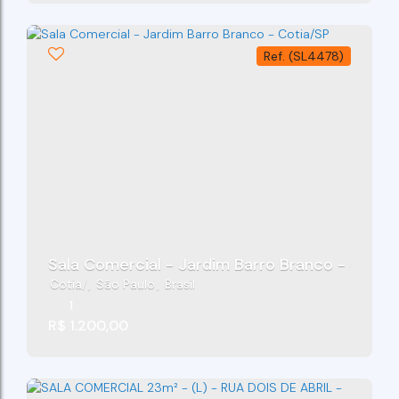
(SL4478)
Sala Comercial - Jardim Barro Branco - Cotia
Cotia
,
São Paulo
,
Brasil
1
R$
1.200,00