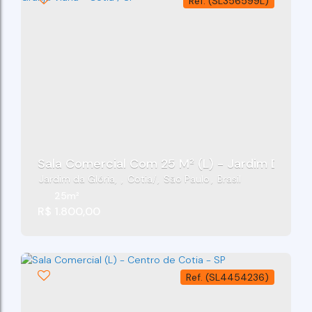
(SL356599L)
Sala Comercial Com 25 M² (L) - Jardim Da Glóri
Jardim da Glória
,
Cotia
,
São Paulo
,
Brasil
25m²
R$
1.800,00
(SL4454236)