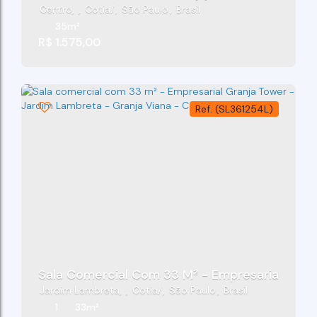
Centro
,
Cotia
,
São Paulo
,
Brasil
35m²
R$
1.575,00
(SL361254L)
Sala Comercial Com 33 M² - Empresarial Granj
Jardim Lambreta
,
Cotia
,
São Paulo
,
Brasil
1
33m²