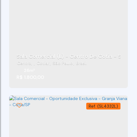
Sala Comercial (L) - Centro De Cotia - SP
Centro
,
Cotia
,
São Paulo
,
Brasil
26m²
R$
1.800,00
(SL4332L)