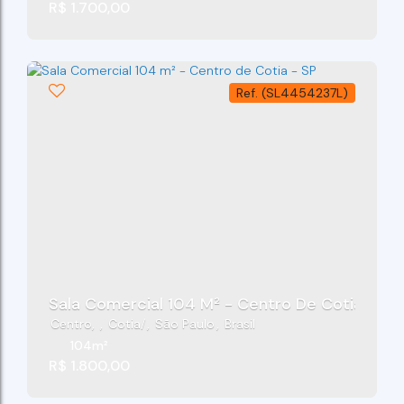
R$
1.700,00
(SL4454237L)
Sala Comercial 104 M² - Centro De Cotia - SP
Centro
,
Cotia
,
São Paulo
,
Brasil
104m²
R$
1.800,00