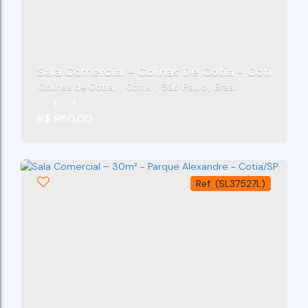
Sala Comercial - Colinas De Cotia - Cotia/Sp
Colinas de Cotia
,
Cotia
,
São Paulo
,
Brasil
1
1
R$
950,00
(SL37527L)