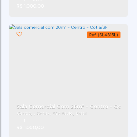
R$
1.000,00
(SL4815L)
Sala Comercial Com 26m² - Centro - Cotia/SP
Centro
,
Cotia
,
São Paulo
,
Brasil
1
R$
1.050,00