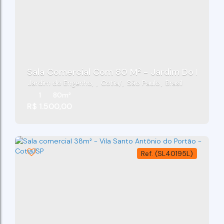
Sala Comercial Com 80 M² - Jardim Do Engenh
Jardim do Engenho
,
Cotia
,
São Paulo
,
Brasil
1
80m²
R$
1.500,00
(SL40195L)