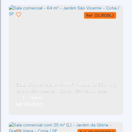
(SL11108L)
Sala Comercial - 64 M² - Jardim São Vicente -
Jardim São Vicente
,
Cotia
,
São Paulo
,
Brasil
1
64m²
R$
1.800,00