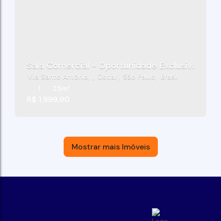
Sala Comercial - Oportunidade Exclusiva - Gra
Vila Santo Antônio
,
Cotia
,
São Paulo
,
Brasil
1
25m²
R$
1.999,90
Mostrar mais Imóveis