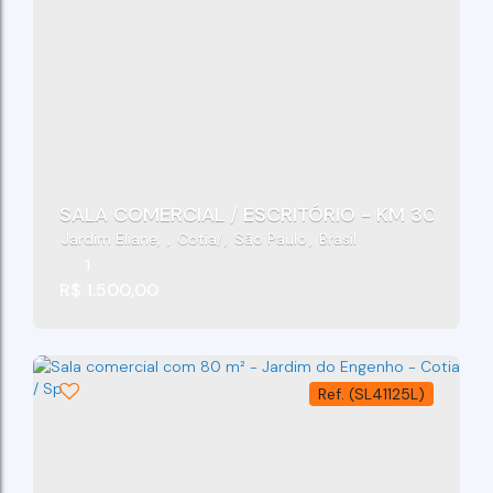
SALA COMERCIAL / ESCRITÓR
Jardim Eliane
,
Cotia
,
São Paulo
,
Brasil
1
R$
1.500,00
(SL41125L)