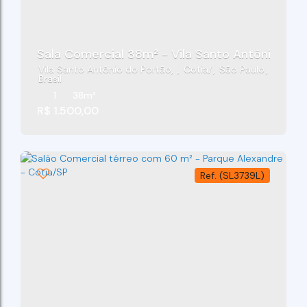
Sala Comercial 38m² - Vila Santo Antônio Do 
Vila Santo Antônio do Portão
,
Cotia
,
São Paulo
,
Brasil
1
38m²
R$
1.500,00
(SL3739L)