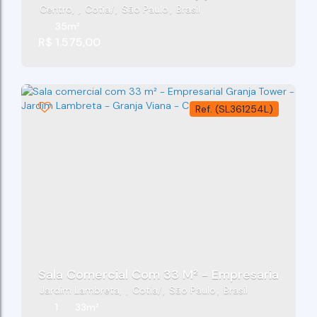
Centro
,
Cotia
,
São Paulo
,
Brasil
35m²
R$
1.575,00
(SL361254L)
Sala Comercial Com 33 M² - Empresarial Granj
Jardim Lambreta
,
Cotia
,
São Paulo
,
Brasil
1
33m²