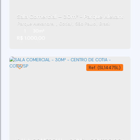
Sala Comercial – 30m² - Parque Alexandre - 
Parque Alexandre
,
Cotia
,
São Paulo
,
Brasil
1
30m²
R$
1.000,00
(SL14475L)