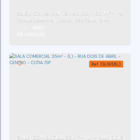
Salão Comercial Térreo Com 60 M² - Parque A
Parque Alexandre
,
Cotia
,
São Paulo
,
Brasil
1
60m²
R$
1.550,00
(SL1658L)
SALA COMERCIAL 35m² - (L) - RUA DOIS DE AB