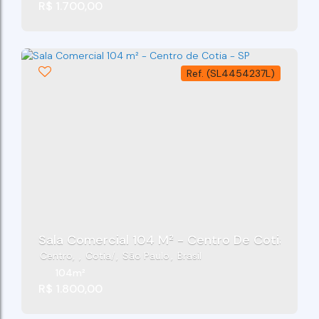
R$
1.700,00
(SL4454237L)
Sala Comercial 104 M² - Centro De Cotia - SP
Centro
,
Cotia
,
São Paulo
,
Brasil
104m²
R$
1.800,00