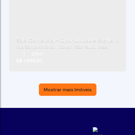
Sala Comercial - Oportunidade Exclusiva - Gra
Vila Santo Antônio
,
Cotia
,
São Paulo
,
Brasil
1
25m²
R$
1.999,90
Mostrar mais Imóveis