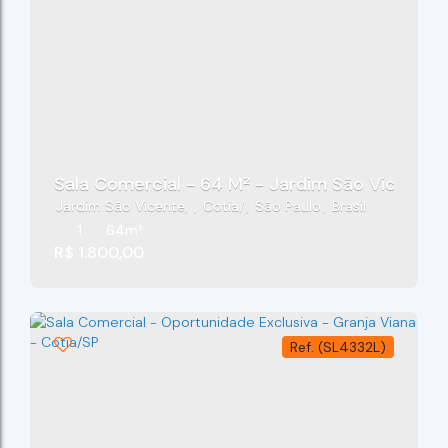
Sala Comercial - 64 M² - Jardim São Vicente -
Jardim São Vicente
,
Cotia
,
São Paulo
,
Brasil
1
64m²
R$
1.800,00
(SL4332L)