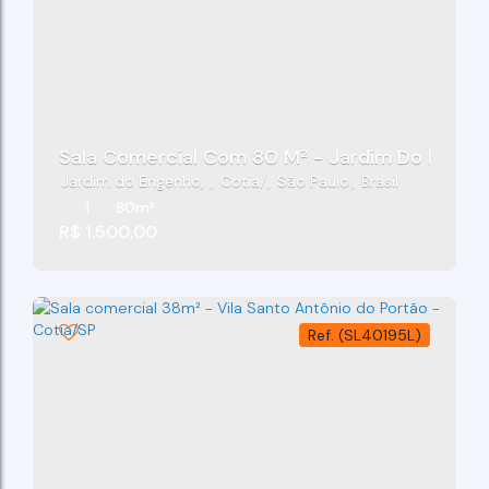
Sala Comercial Com 80 M² - Jardim Do Engenh
Jardim do Engenho
,
Cotia
,
São Paulo
,
Brasil
1
80m²
R$
1.500,00
(SL40195L)