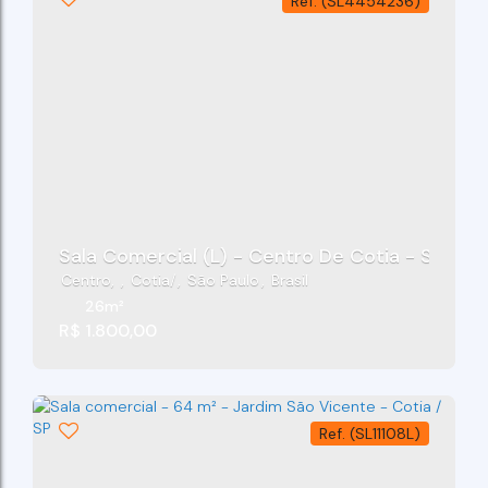
(SL4454236)
Sala Comercial (L) - Centro De Cotia - SP
Centro
,
Cotia
,
São Paulo
,
Brasil
26m²
R$
1.800,00
(SL11108L)