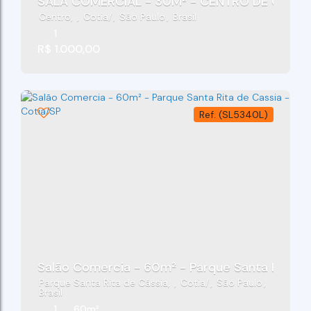
SALA COMERCIAL - 30M² - CENTRO DE C
Centro
,
Cotia
,
São Paulo
,
Brasil
1
R$
1.000,00
(SL5340L)
Salão Comercia - 60m² - Parque Santa Rita De
Parque Santa Rita de Cássia
,
Cotia
,
São Paulo
,
Brasil
1
60m²