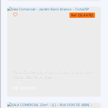
(SL4478)
Sala Comercial - Jardim Barro Branco - Cotia
Cotia
,
São Paulo
,
Brasil
1
R$
1.200,00