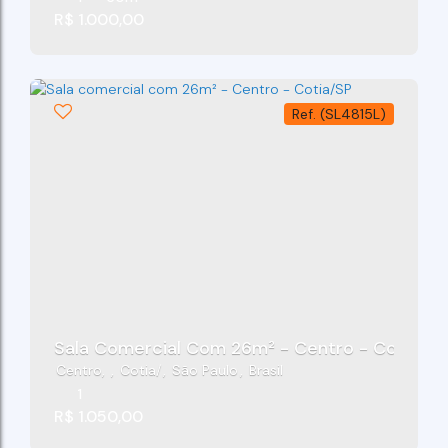
R$
1.000,00
(SL4815L)
Sala Comercial Com 26m² - Centro - Cotia/SP
Centro
,
Cotia
,
São Paulo
,
Brasil
1
R$
1.050,00