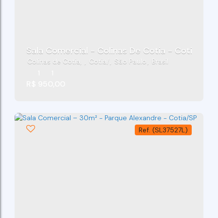
Sala Comercial - Colinas De Cotia - Cotia/Sp
Colinas de Cotia
,
Cotia
,
São Paulo
,
Brasil
1
1
R$
950,00
(SL37527L)