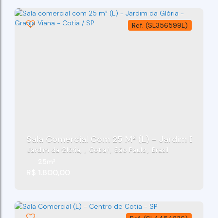
(SL356599L)
Sala Comercial Com 25 M² (L) - Jardim Da Glóri
Jardim da Glória
,
Cotia
,
São Paulo
,
Brasil
25m²
R$
1.800,00