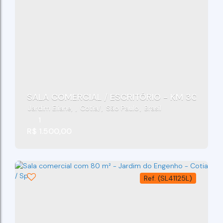
SALA COMERCIAL / ESCRITÓR
Jardim Eliane
,
Cotia
,
São Paulo
,
Brasil
1
R$
1.500,00
(SL41125L)